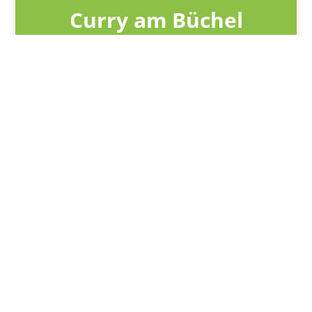
Curry am Büchel
Hausgemachtes Gulasch mit Nudeln oder Pommes zur Wahl
und gemischtem Salat für 8,90 € pro Person
MENÜ & DETAILS
GASTRONOMIE