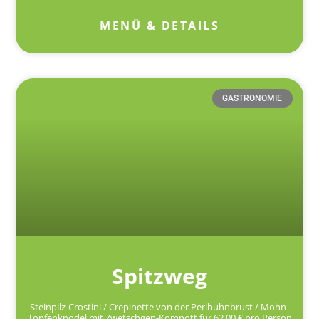
MENÜ & DETAILS
GASTRONOMIE
Spitzweg
Steinpilz-Crostini / Crepinette von der Perlhuhnbrust / Mohn-
Topfenknödel mit Zwetschgen-Kompott für 62,00 € pro Person